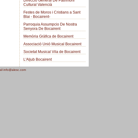
Direcció General De Patrimoni
Cultural Valencià
Festes de Moros i Cristians a Sant
Blai - Bocairent-
Parroquia Assumpcio De Nostra
Senyora De Bocairent
Memòria Gràfica de Bocairent
Associació Unió Musical Bocairent
Societat Musical Vila de Bocairent
L'Aljub Bocairent
ail info@alesc.com