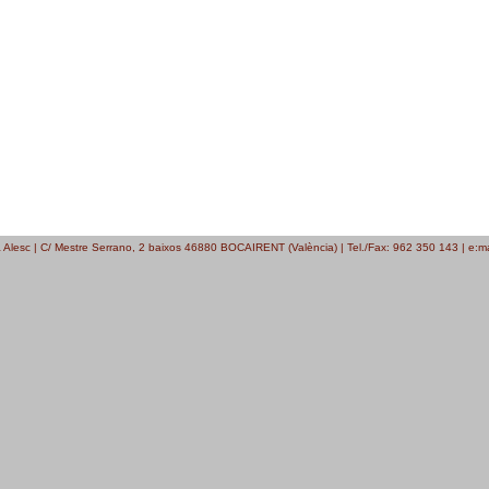
a Alesc | C/ Mestre Serrano, 2 baixos 46880 BOCAIRENT (València) | Tel./Fax: 962 350 143 | e:m