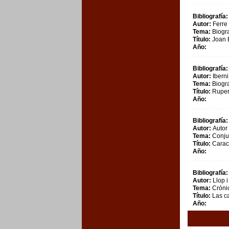
Bibliografía:
Autor:
Ferre
Tema:
Biogra
Título:
Joan B
Año:
Bibliografía:
Autor:
Iberni
Tema:
Biogra
Título:
Ruper
Año:
Bibliografía:
Autor:
Autor
Tema:
Conju
Título:
Caract
Año:
Bibliografía:
Autor:
Llop i
Tema:
Cróni
Título:
Las c
Año: