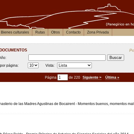
Bienes culturales
Rutas
Otros
Contacto
Zona Privada
 documentos
Po
Año:
por página:
Vista:
Página
de 220
Siguiente >
Última »
asterio de las Madres Agustinas de Bocairent - Momentos buenos, momentos ma