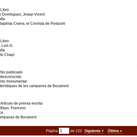
Libro
 i Domínguez, Josep-Vicent
fía
aptista Civera, el Cronista de Portaceli
Libro
, Luis G.
fía
to Chapí
No publicado
 desconocido
nto monumental
erístiques de les campanes de Bocairent
Artículo de prensa escrita
 Bayo, Francesc
ca
ampanas de Bocairent
Página
de 220
Siguiente >
Última »