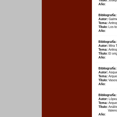
Título:
Joseph
Año:
Bibliografía:
Autor:
Galmé
Tema:
Antrop
Título:
Los to
Año:
Bibliografía:
Autor:
Mira 
Tema:
Antrop
Título:
El ori
Año:
Bibliografía:
Autor:
Asque
Tema:
Arque
Título:
Vasos 
Año:
Bibliografía:
Autor:
López 
Tema:
Arque
Título:
Anális
Valenc
Año: