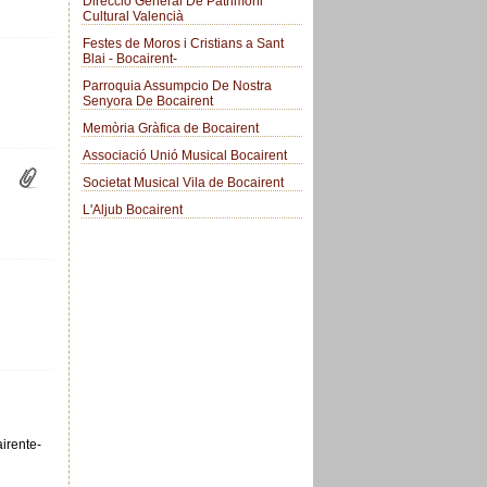
Direcció General De Patrimoni
Cultural Valencià
Festes de Moros i Cristians a Sant
Blai - Bocairent-
Parroquia Assumpcio De Nostra
Senyora De Bocairent
Memòria Gràfica de Bocairent
Associació Unió Musical Bocairent
Societat Musical Vila de Bocairent
L'Aljub Bocairent
airente-