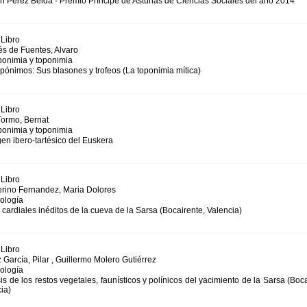
 Pérez Belda - Premio Príncipe de Asturias de Ciencias Sociales del año 2014
Libro
s de Fuentes, Alvaro
onimia y toponimia
pónimos: Sus blasones y trofeos (La toponimia mítica)
Libro
Tormo, Bernat
onimia y toponimia
gen ibero-tartésico del Euskera
Libro
rino Fernandez, Maria Dolores
ología
cardiales inéditos de la cueva de la Sarsa (Bocairente, Valencia)
Libro
García, Pilar , Guillermo Molero Gutiérrez
ología
is de los restos vegetales, faunísticos y polínicos del yacimiento de la Sarsa (Boc
ia)