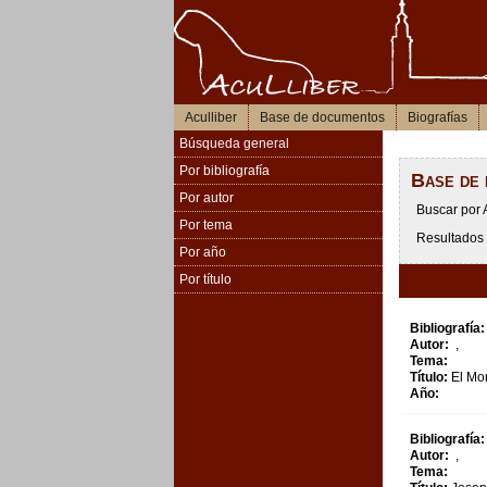
Aculliber
Base de documentos
Biografías
Búsqueda general
Por bibliografía
Base de
Por autor
Buscar por 
Por tema
Resultados 
Por año
Por título
Bibliografía:
Autor:
,
Tema:
Título:
El Mon
Año:
Bibliografía:
Autor:
,
Tema: