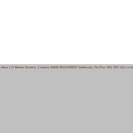
a Alesc | C/ Mestre Serrano, 2 baixos 46880 BOCAIRENT (València) | Tel./Fax: 962 350 143 | e:m