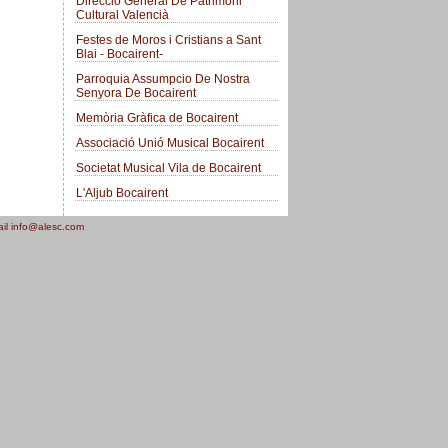
Direcció General De Patrimoni
Cultural Valencià
Festes de Moros i Cristians a Sant
Blai - Bocairent-
Parroquia Assumpcio De Nostra
Senyora De Bocairent
Memòria Gràfica de Bocairent
Associació Unió Musical Bocairent
Societat Musical Vila de Bocairent
L'Aljub Bocairent
ail info@alesc.com