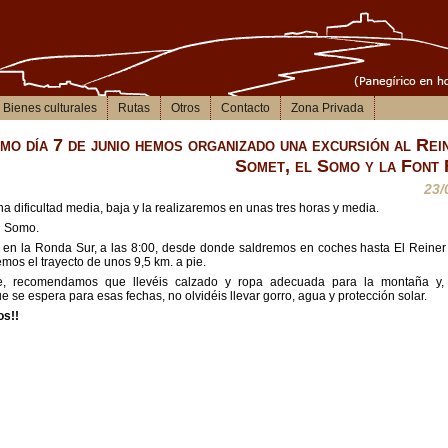
Bienes culturales
Rutas
Otros
Contacto
Zona Privada
mo día 7 de junio hemos organizado una excursión al Rein
Somet, el Somo y la Font 
23/
na dificultad media, baja y la realizaremos en unas tres horas y media.
l Somo.
 en la Ronda Sur, a las 8:00, desde donde saldremos en coches hasta El Reiner
emos el trayecto de unos 9,5 km. a pie.
, recomendamos que llevéis calzado y ropa adecuada para la montaña y,
e se espera para esas fechas, no olvidéis llevar gorro, agua y protección solar.
os!!