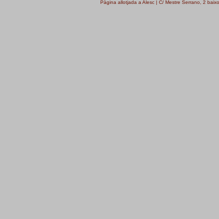
Pàgina allotjada a Alesc | C/ Mestre Serrano, 2 bai