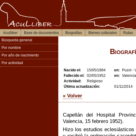
Aculliber
Base de documentos
Biografías
Bienes culturales
Rutas
Búsqueda general
Por nombre
Biograf
Por año de nacimiento
Por actividad
Nacido el:
15/05/1884
en:
Puzol - 
Fallecido el:
02/05/1952
en:
Valenci
Actividad:
Religioso
Última actualización:
01/11/2014
« Volver
Capellán del Hospital Provi
Valencia, 15 febrero 1952).
Hizo los estudios eclesiásticos 
y recibió la ordenación sacerd