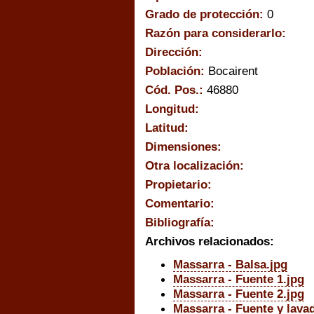
Grado de protección:
0
Razón para considerarlo:
Dirección:
Población:
Bocairent
Cód. Pos.:
46880
Longitud:
Latitud:
Dimensiones:
Otra localización:
Propietario:
Comentario:
Bibliografía:
Archivos relacionados:
Massarra - Balsa.jpg
Massarra - Fuente 1.jpg
Massarra - Fuente 2.jpg
Massarra - Fuente y lava