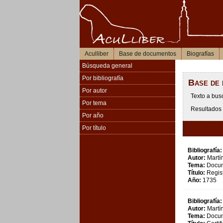
Aculliber
Base de documentos
Biografías
Búsqueda general
Por bibliografía
Base de
Por autor
Texto a bus
Por tema
Resultados 
Por año
Por título
Bibliografía:
Autor:
Martín
Tema:
Docum
Título:
Regist
Año:
1735
Bibliografía:
Autor:
Martín
Tema:
Docum