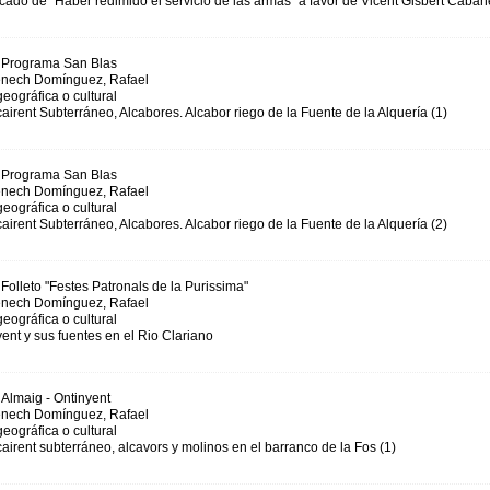
icado de ”Haber redimido el servicio de las armas” a favor de Vicent Gisbert Caban
Programa San Blas
ech Domínguez, Rafael
eográfica o cultural
airent Subterráneo, Alcabores. Alcabor riego de la Fuente de la Alquería (1)
Programa San Blas
ech Domínguez, Rafael
eográfica o cultural
airent Subterráneo, Alcabores. Alcabor riego de la Fuente de la Alquería (2)
Folleto "Festes Patronals de la Purissima"
ech Domínguez, Rafael
eográfica o cultural
ent y sus fuentes en el Rio Clariano
Almaig - Ontinyent
ech Domínguez, Rafael
eográfica o cultural
airent subterráneo, alcavors y molinos en el barranco de la Fos (1)