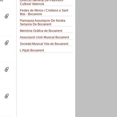
Direcció General De Patrimoni
es.
Cultural Valencià
Festes de Moros i Cristians a Sant
Blai - Bocairent-
Parroquia Assumpcio De Nostra
Senyora De Bocairent
Memòria Gràfica de Bocairent
Associació Unió Musical Bocairent
Societat Musical Vila de Bocairent
L'Aljub Bocairent