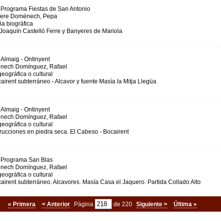
Programa Fiestas de San Antonio
re Doménech, Pepa
a biográfica
Joaquín Castelló Ferre y Banyeres de Mariola
Almaig - Ontinyent
ech Domínguez, Rafael
eográfica o cultural
airent subterráneo - Alcavor y fuente Masía la Mitja Llegüa
Almaig - Ontinyent
ech Domínguez, Rafael
eográfica o cultural
ucciones en piedra seca. El Cabeso - Bocairent
Programa San Blas
ech Domínguez, Rafael
eográfica o cultural
airent subterráneo. Alcavores. Masía Casa el Jaquero. Partida Collado Alto
« Primera
< Anterior
Página
de 220
Siguiente >
Última »