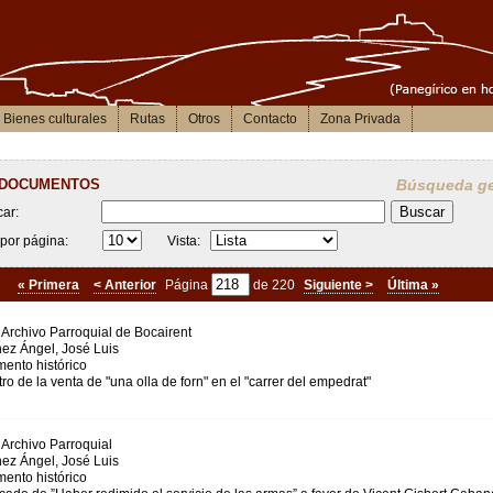
Bienes culturales
Rutas
Otros
Contacto
Zona Privada
 documentos
Búsqueda ge
car:
por página:
Vista:
« Primera
< Anterior
Página
de 220
Siguiente >
Última »
Archivo Parroquial de Bocairent
ez Ángel, José Luis
ento histórico
ro de la venta de "una olla de forn" en el "carrer del empedrat"
Archivo Parroquial
ez Ángel, José Luis
ento histórico